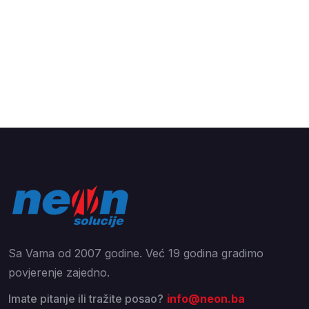
Sa Vama od 2007 godine. Već 19 godina gradimo
povjerenje zajedno.
Imate pitanje ili tražite posao?
info@neon.ba