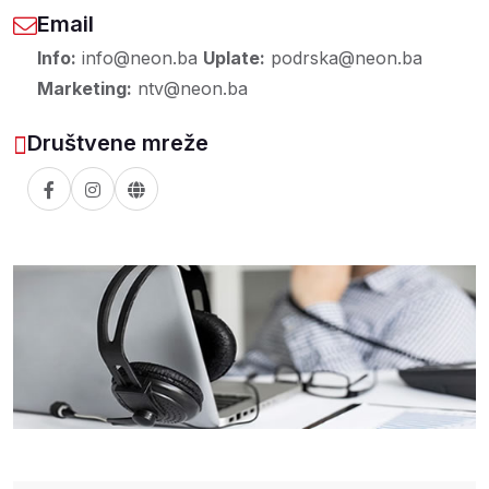
Email
Info:
info@neon.ba
Uplate:
podrska@neon.ba
Marketing:
ntv@neon.ba
Društvene mreže